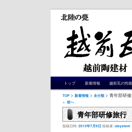
メ
トップ
新着情報
越前瓦の性
メ
サ
イ
ン
>
>
> 青年部研
TOP
新着情報
未分類
イ
ブ
メ
投
←
前へ
ニ
稿
青年部研修旅行
ン
コ
ュ
ナ
ー
ビ
投稿日時:
2013年7月9日
投稿者:
uisystem
コ
ン
ゲ