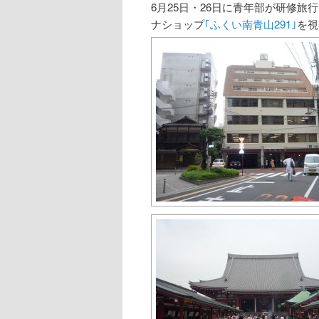
6月25日・26日に青年部が研修
ー
ン
テ
ナショップ
｢ふくい南青山291｣
を視
シ
ョ
テ
ン
ン
ン
ツ
ツ
へ
へ
移
移
動
動