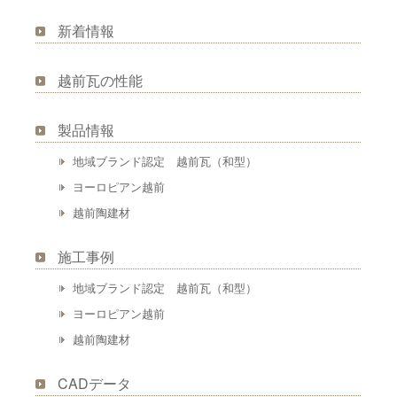
へ
移
新着情報
移
動
越前瓦の性能
動
製品情報
地域ブランド認定 越前瓦（和型）
ヨーロピアン越前
越前陶建材
施工事例
地域ブランド認定 越前瓦（和型）
ヨーロピアン越前
越前陶建材
CADデータ