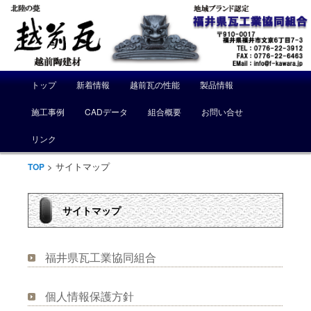
メ
トップ
新着情報
越前瓦の性能
製品情報
メ
サ
イ
ン
施工事例
CADデータ
組合概要
お問い合せ
イ
ブ
メ
ニ
リンク
ン
コ
ュ
ー
> サイトマップ
TOP
コ
ン
ン
テ
サイトマップ
テ
ン
福井県瓦工業協同組合
ン
ツ
ツ
へ
個人情報保護方針