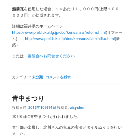
越前瓦
を使用した場合、１㎡あたり１，０００円(上限１００，
０００円）が助成されます。
詳細は福井県のホームページ
https://www.pref.fukui.lg.jp/doc/kensanzai/reform.html
(リフォー
ム)
http://www.pref.fukui.jp/doc/kensanzai/shintiku.html
(新
築）
または
当組合へお問合せください
カテゴリー:
未分類
|
コメントを残す
青中まつり
投稿日時:
2013年10月14日
投稿者:
uisystem
10月6日に青中まつりが行われました。
青年部が出展し、北川さんの鬼瓦の実演とタイルぬりえを行い
ました。