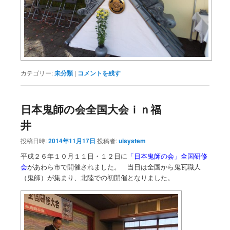
カテゴリー:
未分類
|
コメントを残す
日本鬼師の会全国大会ｉｎ福
井
投稿日時:
2014年11月17日
投稿者:
uisystem
平成２６年１０月１１日・１２日に
「日本鬼師の会」全国研修
会
があわら市で開催されました。 当日は全国から鬼瓦職人
（鬼師）が集まり、北陸での初開催となりました。