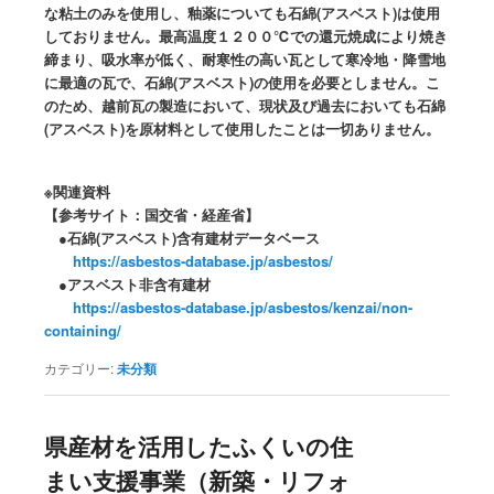
な粘土のみを使用し、釉薬についても石綿(アスベスト)は使用
へ
移
しておりません。最高温度１２００℃での還元焼成により焼き
締まり、吸水率が低く、耐寒性の高い瓦として寒冷地・降雪地
移
動
に最適の瓦で、石綿(アスベスト)の使用を必要としません。こ
のため、越前瓦の製造において、現状及び過去においても石綿
動
(アスベスト)を原材料として使用したことは一切ありません。
※関連資料
【参考サイト：国交省・経産省】
●石綿(アスベスト)含有建材データベース
https://asbestos-database.jp/asbestos/
●アスベスト非含有建材
https://asbestos-database.jp/asbestos/kenzai/non-
containing/
カテゴリー:
未分類
県産材を活用したふくいの住
まい支援事業（新築・リフォ