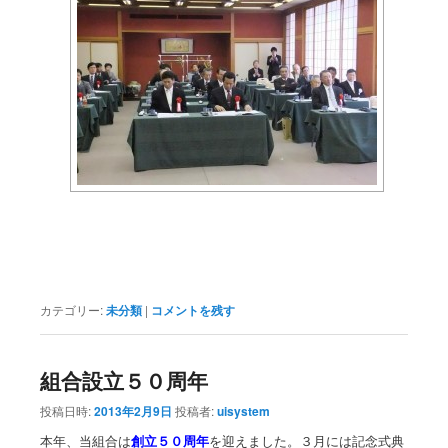
カテゴリー:
未分類
|
コメントを残す
組合設立５０周年
投稿日時:
2013年2月9日
投稿者:
uisystem
本年、当組合は
創立５０周年
を迎えました。３月には記念式典