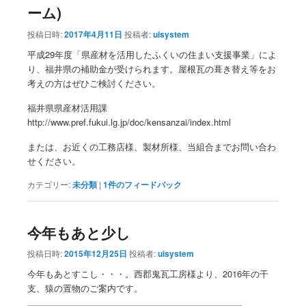
ーム)
投稿日時:
2017年4月11日
投稿者:
uisystem
平成29年度「県産材を活用したふくいの住まい支援事業」によ
り、福井県の補助金が受けられます。屋根瓦の葺き替え等をお
考えの方はぜひご検討ください。
福井県県産材活用課
http://www.pref.fukui.lg.jp/doc/kensanzai/index.html
または、お近くの工務店様、製材所様、当組合までお問い合わ
せください。
カテゴリー:
未分類
|
1
件のフィードバック
今年もあと少し
投稿日時:
2015年12月25日
投稿者:
uisystem
今年もあとすこし・・・。西郡鬼瓦工房様より、2016年の干
支、猿の置物のご案内です。