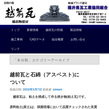
メ
トップ
新着情報
越前瓦の性能
製品情報
メ
サ
イ
ン
施工事例
CADデータ
組合概要
お問い合せ
イ
ブ
メ
ニ
リンク
ン
コ
ュ
ー
「
未分類
」カテゴリーアーカイブ
コ
ン
ン
テ
越前瓦と石綿（アスベスト)に
ついて
テ
ン
投稿日時:
2022年3月7日
投稿者:
sintani
ン
ツ
越前瓦は、粘土を焼成して作る焼き物(粘土瓦)です。
ツ
へ
原料粘土(原土)は、採掘現場において品質チェックされた良質